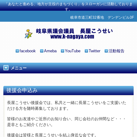
「あなたと進める、地方が主役のまちづくり」をスローガンに活動しておりま
す。
岐阜市道三町32番地 デンデンビル3F
facebook
Ameba
YouTube
Twitter
活動報告
メニュー
後援会申込み
長屋こうせい後援会では、私共と一緒に長屋こうせいをご支援いた
だける方を随時募集しております。
皆様のお友達やご近所のお知り合い、同じ会社のお仲間など・・・
是非ともご紹介ください。
後援会は皆様と長屋こうせいを結ぶ身近な会です。