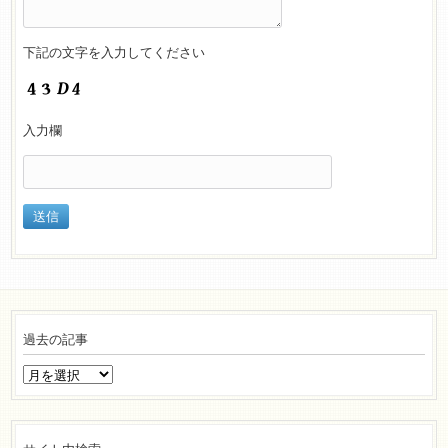
下記の文字を入力してください
入力欄
過去の記事
過
去
の
記